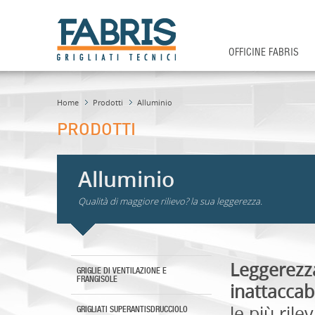
Cerca nel sito
OFFICINE FABRIS
Home
Prodotti
Alluminio
PRODOTTI
Alluminio
Qualità di maggiore rilievo? la sua leggerezza.
Leggerezz
GRIGLIE DI VENTILAZIONE E
FRANGISOLE
inattaccabi
le più rile
GRIGLIATI SUPERANTISDRUCCIOLO