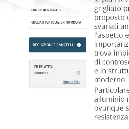
grigliato 
GRADINI IN GRIGLIATO
proposto d
GRIGLIATI PER SOLUZIONI SU MISURA
svariati a
l'aspetto e
importanza,
RECINZIONI E CANCELLI
trova impi
di controso
FILTRI ATTIVI
e in strutt
Alluminio
moderno.
Elimina filtri
Particolare
alluminio 
ovunque si
resistenza