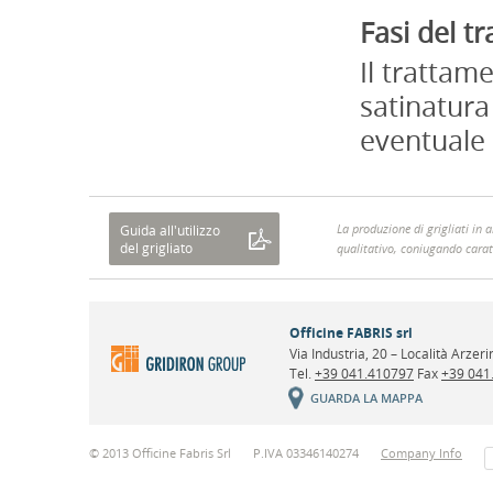
Fasi del t
Il trattam
satinatura
eventuale 
La produzione di grigliati in a
Guida all'utilizzo
del grigliato
qualitativo, coniugando caratt
RSS
Officine FABRIS srl
Via Industria, 20 – Località Arzer
Tel.
+39 041.410797
Fax
+39 041
GUARDA LA MAPPA
© 2013 Officine Fabris Srl
P.IVA 03346140274
Company Info